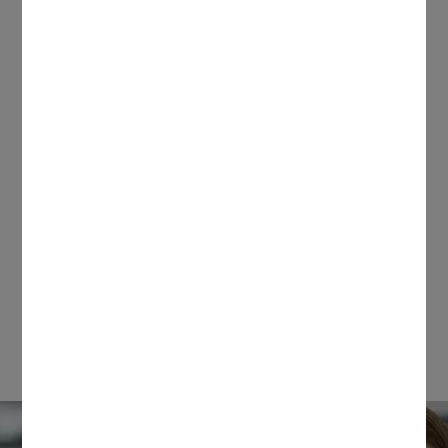
Vacature informatie
Vakgebied:
Energie / Nuts
Contractduur:
van 02-08-2026 tot 24-12-
2026
ZZP toegestaan:
ja
Opleiding:
HBO
Functieomschrijving