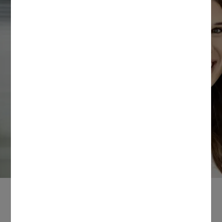
Werken voor TenneT
Tennet werkt samen met Magnit voor het
invullen van interim opdrachten. Bij Magnit zijn
wij gespecialiseerd in het bieden van
oplossingen voor het managen van het totale
inhuurproces en inkoopadministratie van
externe medewerkers.
Deze opdrachten vind je
misschien ook leuk