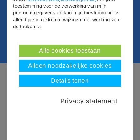
toestemming voor de verwerking van mijn
€ 110,00
persoonsgegevens en kan mijn toestemming te
allen tijde intrekken of wijzigen met werking voor
Omgevingsmanager Noord-Holland
de toekomst
Direct reageren
Alle cookies toestaan
Alleen noodzakelijke cookies
Direct reageren
Details tonen
Heb je nog vragen?
Privacy statement
Aron Morren