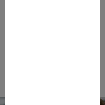
Vacature informatie
Vakgebied:
Contractduur:
van 01-01-0001 tot 01-01-
0001
ZZP toegestaan:
nee
Opleiding:
Functieomschrijving