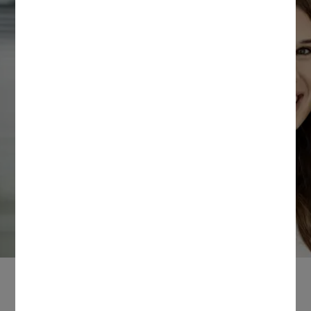
Werken voor TenneT
Tennet werkt samen met Magnit voor het
invullen van interim opdrachten. Bij Magnit zijn
wij gespecialiseerd in het bieden van
oplossingen voor het managen van het totale
inhuurproces en inkoopadministratie van
externe medewerkers.
Deze opdrachten vind je