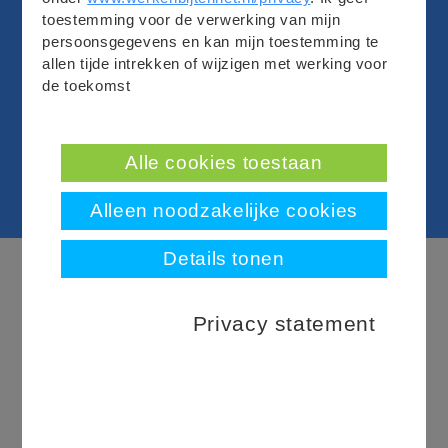
Lorem ipsum dolor sit amet, consectetur adipiscing
toestemming voor de verwerking van mijn
elit. Sed ut sapien eget urna mattis mollis ut sit amet
persoonsgegevens en kan mijn toestemming te
urna. Donec pellentesque sodales ullamcorper. In
allen tijde intrekken of wijzigen met werking voor
mollis ante sit amet est fermentum commodo. Morbi
de toekomst
eget mattis felis. Etiam consectetur dolor r
Direct reageren
Alle cookies toestaan
Alleen noodzakelijke cookies
Details tonen
Direct reageren
Privacy statement
Heb je nog vragen?